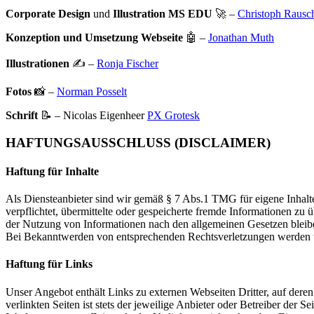
Corporate Design
und
Illustration MS EDU
🚀 –
Christoph Rausc
Konzeption und Umsetzung Webseite
🤖 –
Jonathan Muth
Illustrationen
✍️ –
Ronja Fischer
Fotos
📸 –
Norman Posselt
Schrift
📝 – Nicolas Eigenheer
PX Grotesk
HAFTUNGSAUSSCHLUSS (DISCLAIMER)
Haftung für Inhalte
Als Diensteanbieter sind wir gemäß § 7 Abs.1 TMG für eigene Inhalte
verpflichtet, übermittelte oder gespeicherte fremde Informationen z
der Nutzung von Informationen nach den allgemeinen Gesetzen bleiben
Bei Bekanntwerden von entsprechenden Rechtsverletzungen werden w
Haftung für Links
Unser Angebot enthält Links zu externen Webseiten Dritter, auf dere
verlinkten Seiten ist stets der jeweilige Anbieter oder Betreiber der