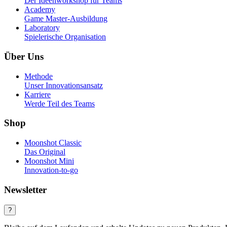
Der Ideenworkshop für Teams
Academy
Game Master-Ausbildung
Laboratory
Spielerische Organisation
Über Uns
Methode
Unser Innovationsansatz
Karriere
Werde Teil des Teams
Shop
Moonshot Classic
Das Original
Moonshot Mini
Innovation-to-go
Newsletter
?